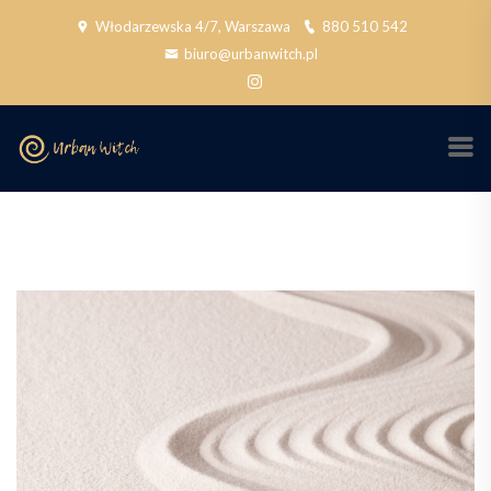
Włodarzewska 4/7, Warszawa
880 510 542
biuro@urbanwitch.pl