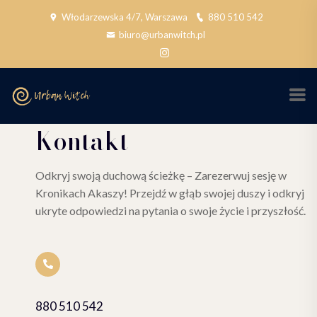
Włodarzewska 4/7, Warszawa
880 510 542
biuro@urbanwitch.pl
Kontakt
Odkryj swoją duchową ścieżkę – Zarezerwuj sesję w
Kronikach Akaszy! Przejdź w głąb swojej duszy i odkryj
ukryte odpowiedzi na pytania o swoje życie i przyszłość.
880 510 542