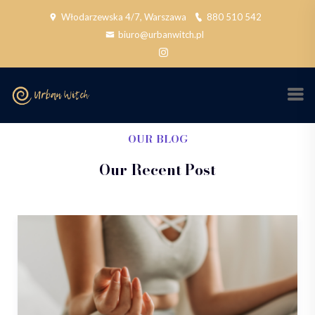
Włodarzewska 4/7, Warszawa
880 510 542
biuro@urbanwitch.pl
OUR BLOG
Our Recent Post