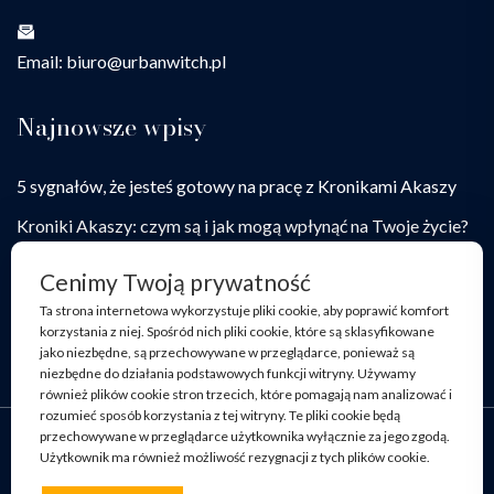
Email: biuro@urbanwitch.pl
Najnowsze wpisy
5 sygnałów, że jesteś gotowy na pracę z Kronikami Akaszy
Kroniki Akaszy: czym są i jak mogą wpłynąć na Twoje życie?
Jak praca z Kronikami Akaszy pomaga przełamywać
Cenimy Twoją prywatność
życiowe blokady
Ta strona internetowa wykorzystuje pliki cookie, aby poprawić komfort
korzystania z niej. Spośród nich pliki cookie, które są sklasyfikowane
jako niezbędne, są przechowywane w przeglądarce, ponieważ są
niezbędne do działania podstawowych funkcji witryny. Używamy
również plików cookie stron trzecich, które pomagają nam analizować i
rozumieć sposób korzystania z tej witryny. Te pliki cookie będą
przechowywane w przeglądarce użytkownika wyłącznie za jego zgodą.
Copyright © all rights reserved. Developed by Marta
Użytkownik ma również możliwość rezygnacji z tych plików cookie.
Pocztańska